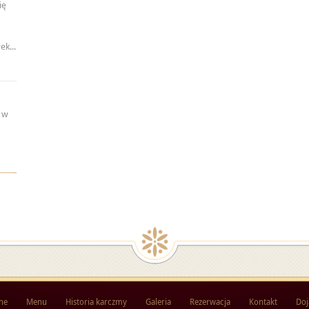
ię
k...
 w
ne
Menu
Historia karczmy
Galeria
Rezerwacja
Kontakt
Doj