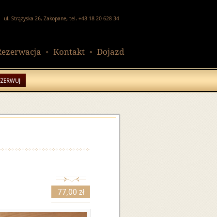
ul. Strążyska 26, Zakopane, tel. +48 18 20 628 34
Rezerwacja
Kontakt
Dojazd
EZERWUJ
77,00 zł