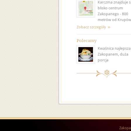
Karczma znajduje s
blisko centrum
Zakopanego - 800
metrów od Krupówe
Zobacz szczegóły
Polecamy
Kwaśnica najlepsza
Zakopanem, duża
porcja
Zakopa