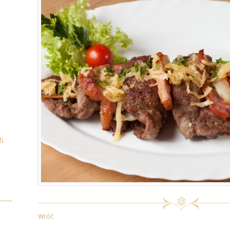
h
Wróć