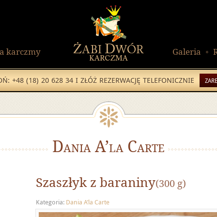
ia karczmy
Galeria
Ń: +48 (18) 20 628 34 I ZŁÓŻ REZERWACJĘ TELEFONICZNIE
ZAR
Dania A’la Carte
Szaszłyk z baraniny
(300 g)
Kategoria:
Dania A’la Carte