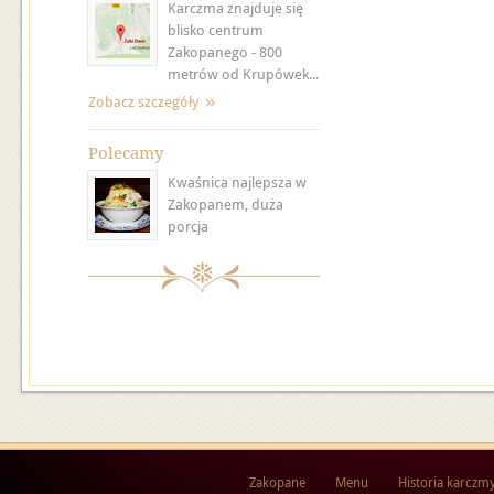
Karczma znajduje się
blisko centrum
Zakopanego - 800
metrów od Krupówek...
Zobacz szczegóły
Polecamy
Kwaśnica najlepsza w
Zakopanem, duża
porcja
Zakopane
Menu
Historia karczm