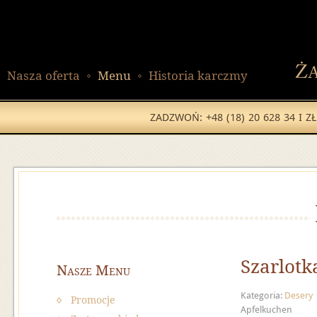
Nasza oferta
Menu
Historia karczmy
ZADZWOŃ: +48 (18) 20 628 34 I 
Szarlotk
Nasze Menu
Kategoria:
Desery
Promocje
Apfelkuchen