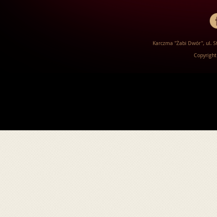
Karczma "Żabi Dwór", ul. St
Copyright