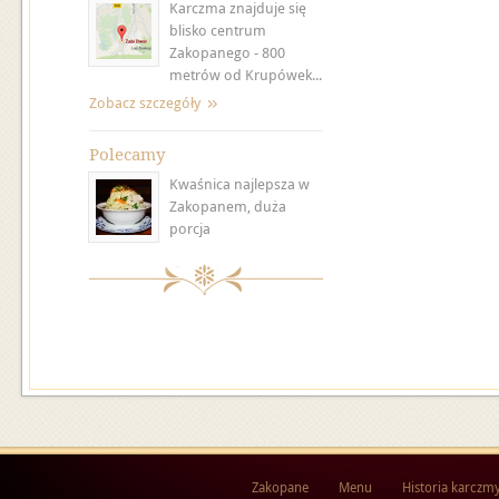
Karczma znajduje się
blisko centrum
Zakopanego - 800
metrów od Krupówek...
Zobacz szczegóły
Polecamy
Kwaśnica najlepsza w
Zakopanem, duża
porcja
Zakopane
Menu
Historia karczm