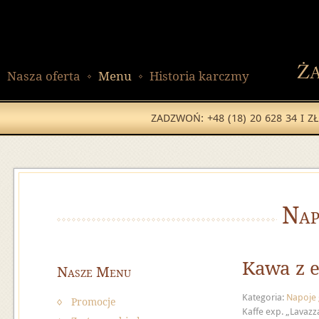
Nasza oferta
Menu
Historia karczmy
ZADZWOŃ: +48 (18) 20 628 34 I 
Nap
Kawa z e
Nasze Menu
Kategoria:
Napoje 
Promocje
Kaffe exp. „Lavazz