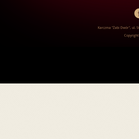
Karczma "Żabi Dwór", ul. St
Copyright